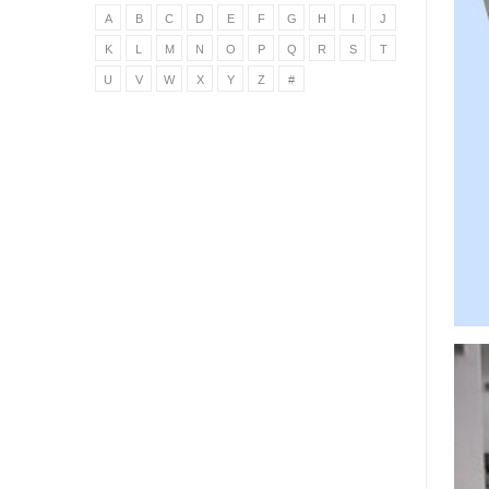
A
B
C
D
E
F
G
H
I
J
K
L
M
N
O
P
Q
R
S
T
U
V
W
X
Y
Z
#