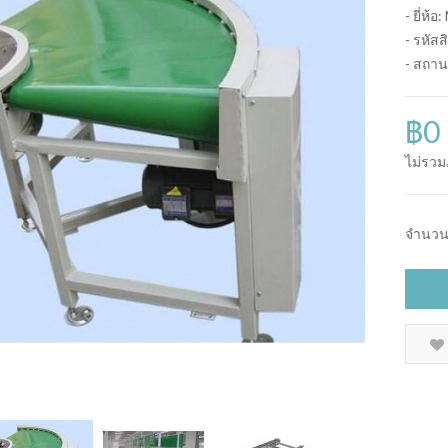
- ยี่ห้อ:
- รหัสส
- สถาน
฿0
ไม่รวม
จำนว