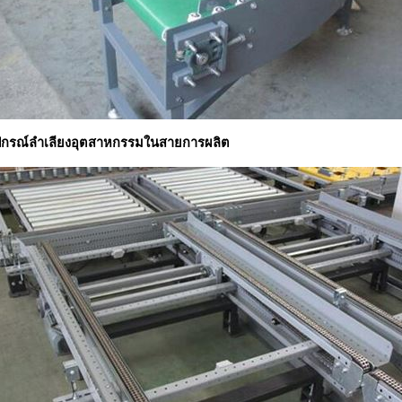
ุปกรณ์ลำเลียงอุตสาหกรรมในสายการผลิต