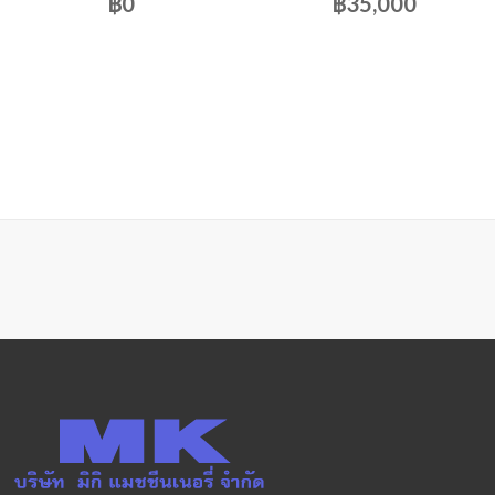
฿0
฿35,000