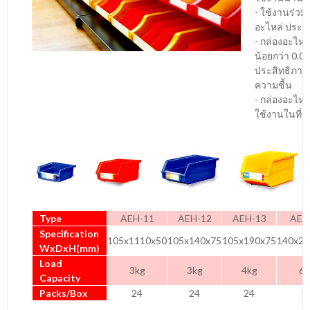
- ใช้งานร่ว
อะไหล่ ประหยั
- กล่องอะไห
น้อยกว่า 0.01ด
ประสิทธิภาพ
ความชื้น
- กล่องอะไห
ใช้งานในที่ท
Type
AEH-11
AEH-12
AEH-13
AEH
Specification
105x1110x50
105x140x75
105x190x75
140x22
WxDxH(mm)
Load
3kg
3kg
4kg
6g
Capacity
Packs/Box
24
24
24
1