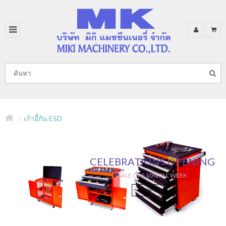
เก้าอี้กัน ESD
CELEBRATIONS OPENING
SALE OFF 10% ALL WEEK
SHOP NOW